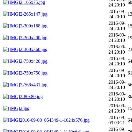
2-165x75.jpg
6
24 20:10
2016-09-
2-265x147.jpg
1
24 20:10
2016-09-
2-300x168.jpg
1
24 20:10
2016-09-
2-360x200.jpg
1
24 20:10
2016-09-
2-360x360.jpg
2
24 20:10
2016-09-
2-750x420.jpg
5
24 20:10
2016-09-
2-750x750.jpg
6
24 20:10
2016-09-
2-768x431.jpg
5
24 20:10
2016-09-
2-80x80.jpg
3
24 20:10
2016-09-
2.jpg
1
24 20:10
2016-09-
2016-09-08_054349-1-1024x576.jpg
6
09 03:21
2016-09-
2016-09-08_054349-1-1140x641.jpg
7