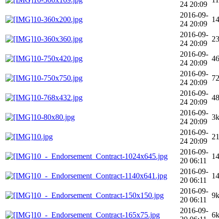
24 20:09
2016-09-
10-360x200.jpg
1
24 20:09
2016-09-
10-360x360.jpg
2
24 20:09
2016-09-
10-750x420.jpg
4
24 20:09
2016-09-
10-750x750.jpg
7
24 20:09
2016-09-
10-768x432.jpg
4
24 20:09
2016-09-
10-80x80.jpg
3
24 20:09
2016-09-
10.jpg
2
24 20:09
2016-09-
10_-_Endorsement_Contract-1024x645.jpg
1
20 06:11
2016-09-
10_-_Endorsement_Contract-1140x641.jpg
1
20 06:11
2016-09-
10_-_Endorsement_Contract-150x150.jpg
9
20 06:11
2016-09-
10_-_Endorsement_Contract-165x75.jpg
6