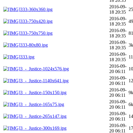
18 20:35
2016-09-
333-360x360.jpg
2
18 20:35
2016-09-
333-750x420.jpg
4
18 20:35
2016-09-
333-750x750.jpg
8
18 20:35
2016-09-
333-80x80.jpg
3
18 20:35
2016-09-
333.jpg
1
18 20:35
2016-09-
3_-_Justice-1024x576.jpg
1
20 06:11
2016-09-
3_-_Justice-1140x641.jpg
1
20 06:11
2016-09-
3_-_Justice-150x150.jpg
9
20 06:11
2016-09-
3_-_Justice-165x75.jpg
6
20 06:11
2016-09-
3_-_Justice-265x147.jpg
1
20 06:11
2016-09-
3_-_Justice-300x169.jpg
1
20 06:11